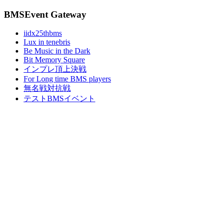
BMSEvent Gateway
iidx25thbms
Lux in tenebris
Be Music in the Dark
Bit Memory Square
インプレ頂上決戦
For Long time BMS players
無名戦対抗戦
テストBMSイベント